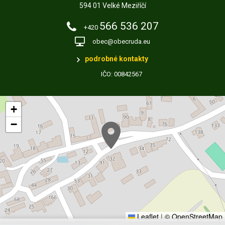
594 01 Velké Meziříčí
566 536 207
+420
obec@obecruda.eu
podrobné kontakty
IČO: 00842567
+
−
Leaflet
|
© OpenStreetMap