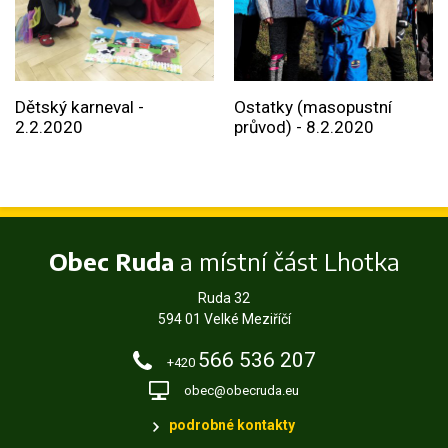
Dětský karneval -
Ostatky (masopustní
2.2.2020
průvod) - 8.2.2020
Obec Ruda
a místní část Lhotka
Ruda 32
594 01 Velké Meziříčí
566 536 207
+420
obec@obecruda.eu
podrobné kontakty