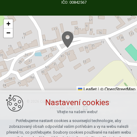
IČO: 00842567
+
−
Leaflet
|
© OpenStreetMap
Nastavení cookies
© 2026 Copyright Obec Ruda a místní část Lhotka
VYTVOŘIL XART.CZ
Vítejte na našem webu!
Potřebujeme nastavit cookies a související technologie, aby
zobrazovaný obsah odpovídal vašim potřebám a vy na webu nalezli
přesně to, co potřebujete. Soubory cookies používané na našem webu