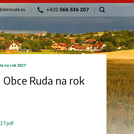
+420
566 536 207
@obecruda.eu
a na rok 2027
d Obce Ruda na rok
27.pdf