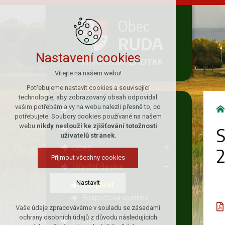
Obec
RUDA
Nastavení cookies
a místní část
LHOTKA
Vítejte na našem webu!
Potřebujeme nastavit cookies a související
technologie, aby zobrazovaný obsah odpovídal
vašim potřebám a vy na webu nalezli přesně to, co
O Obci
potřebujete. Soubory cookies používané na našem
webu
nikdy neslouží ke zjišťování totožnosti
Aktuality
S
uživatelů stránek
.
Obec
Přijmout všechny cookies
Úřední deska
Nastavit
Rozpočet
Rozpočtová opatření
Vaše údaje zpracováváme v souladu se zásadami
Technická cookies
ochrany osobních údajů z důvodu následujících
Fotogalerie
nutná pro provozování webu