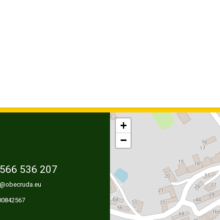
+
−
566 536 207
@obecruda.eu
 00842567