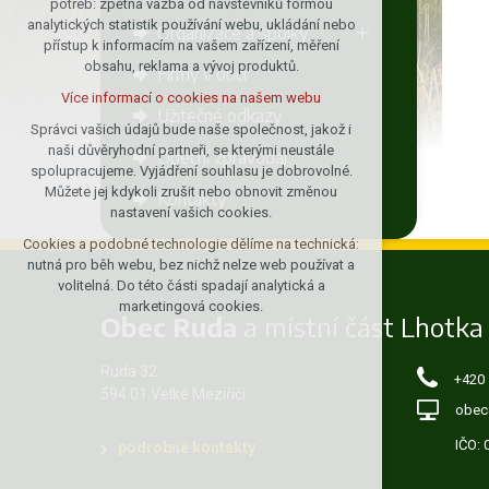
potřeb: zpětná vazba od návštěvníků formou
analytických statistik používání webu, ukládání nebo
udržení kontextu stránek (session):
Organizace a spolky
přístup k informacím na vašem zařízení, měření
případná přihlášení, volby jazyka, apod.
obsahu, reklama a vývoj produktů.
Firmy v obci
Volitelná cookies
Více informací o cookies na našem webu
analytická pro anonymizované
Užitečné odkazy
vyhodnocení návštěvnosti
Správci vašich údajů bude naše společnost, jakož i
naši důvěryhodní partneři, se kterými neustále
marketingová cookies (Google)
Obecní zpravodaj
spolupracujeme. Vyjádření souhlasu je dobrovolné.
Více informací o cookies na našem webu
Můžete jej kdykoli zrušit nebo obnovit změnou
Kontakty
nastavení vašich cookies.
Cookies a podobné technologie dělíme na technická:
Přijmout všechny cookies
nutná pro běh webu, bez nichž nelze web používat a
volitelná. Do této části spadají analytická a
Odmítnout vše
marketingová cookies.
Obec Ruda
a místní část Lhotka
Ruda 32
+420
594 01 Velké Meziříčí
obec
IČO:
podrobné kontakty