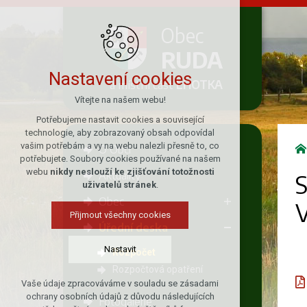
Obec
RUDA
Nastavení cookies
a místní část
LHOTKA
Vítejte na našem webu!
Potřebujeme nastavit cookies a související
technologie, aby zobrazovaný obsah odpovídal
vašim potřebám a vy na webu nalezli přesně to, co
O Obci
potřebujete. Soubory cookies používané na našem
webu
nikdy neslouží ke zjišťování totožnosti
Aktuality
S
uživatelů stránek
.
Obec
V
Přijmout všechny cookies
Úřední deska
Nastavit
Rozpočet
Rozpočtová opatření
Vaše údaje zpracováváme v souladu se zásadami
Technická cookies
ochrany osobních údajů z důvodu následujících
Fotogalerie
nutná pro provozování webu