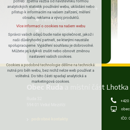
potřeb: zpětná vazba od návštěvníků formou
analytických statistik používání webu, ukládání nebo
udržení kontextu stránek (session):
Organizace a spolky
přístup k informacím na vašem zařízení, měření
případná přihlášení, volby jazyka, apod.
obsahu, reklama a vývoj produktů.
Firmy v obci
Volitelná cookies
Více informací o cookies na našem webu
analytická pro anonymizované
Užitečné odkazy
vyhodnocení návštěvnosti
Správci vašich údajů bude naše společnost, jakož i
naši důvěryhodní partneři, se kterými neustále
marketingová cookies (Google)
Obecní zpravodaj
spolupracujeme. Vyjádření souhlasu je dobrovolné.
Více informací o cookies na našem webu
Můžete jej kdykoli zrušit nebo obnovit změnou
Kontakty
nastavení vašich cookies.
Cookies a podobné technologie dělíme na technická:
Přijmout všechny cookies
nutná pro běh webu, bez nichž nelze web používat a
volitelná. Do této části spadají analytická a
Odmítnout vše
marketingová cookies.
Obec Ruda
a místní část Lhotka
Ruda 32
+420
594 01 Velké Meziříčí
obec
IČO:
podrobné kontakty