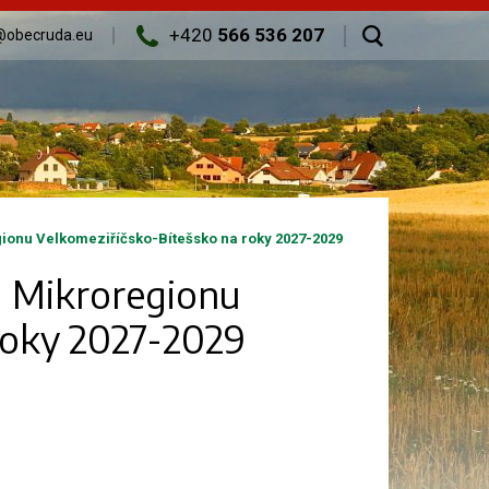
+420
566 536 207
@obecruda.eu
ionu Velkomeziříčsko-Bítešsko na roky 2027-2029
d Mikroregionu
roky 2027-2029