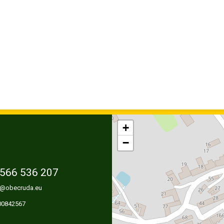
+
−
566 536 207
@obecruda.eu
 00842567