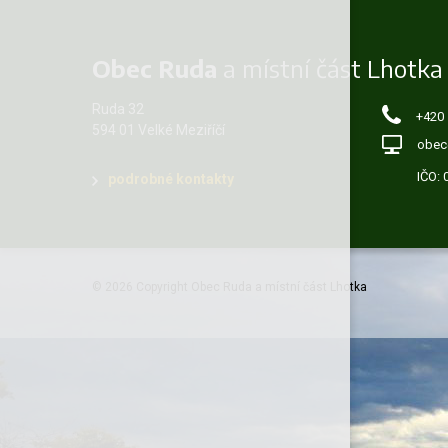
Obec Ruda
a místní část Lhotka
Ruda 32
+420
594 01 Velké Meziříčí
obec
IČO:
podrobné kontakty
© 2026 Copyright Obec Ruda a místní část Lhotka