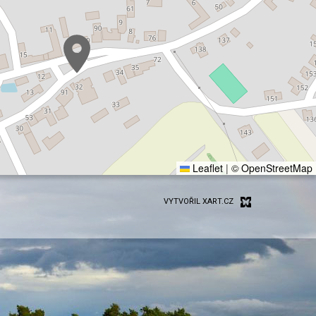
Leaflet
|
© OpenStreetMap
VYTVOŘIL XART.CZ