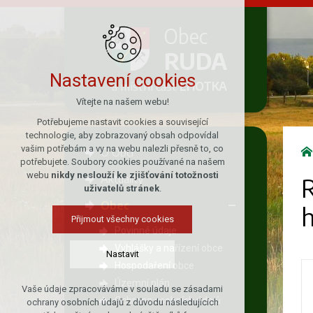
Obec
RUDA
Nastavení cookies
a místní část
LHOTKA
Vítejte na našem webu!
Potřebujeme nastavit cookies a související
technologie, aby zobrazovaný obsah odpovídal
vašim potřebám a vy na webu nalezli přesně to, co
O Obci
potřebujete. Soubory cookies používané na našem
webu
nikdy neslouží ke zjišťování totožnosti
Aktuality
R
uživatelů stránek
.
Obec
h
Přijmout všechny cookies
Povinné údaje
Vyhlášky a nařízení obce
Nastavit
Hospodaření obce
Územní plán
Vaše údaje zpracováváme v souladu se zásadami
Technická cookies
Ochrana osobních údajů
ochrany osobních údajů z důvodu následujících
nutná pro provozování webu