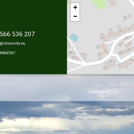
+
−
566 536 207
@obecruda.eu
 00842567