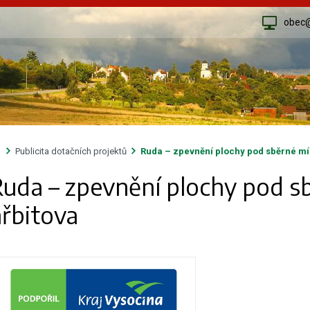
obec
Publicita dotačních projektů
Ruda – zpevnění plochy pod sběrné mís
uda – zpevnění plochy pod s
řbitova