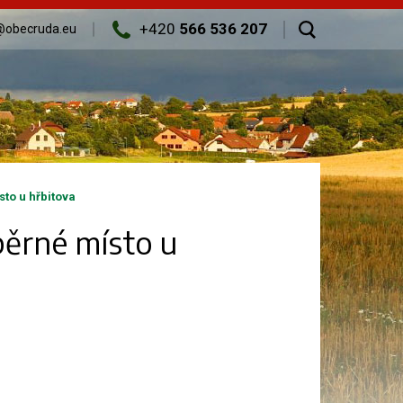
+420
566 536 207
@obecruda.eu
to u hřbitova
běrné místo u