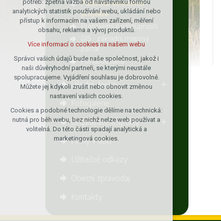
potřeb: zpětná vazba od návštěvníků formou
Publicita dotačních
analytických statistik používání webu, ukládání nebo
udržení kontextu stránek (session):
projektů
přístup k informacím na vašem zařízení, měření
případná přihlášení, volby jazyka, apod.
Prohlášení o přístupnosti
obsahu, reklama a vývoj produktů.
Volitelná cookies
GIS - základní mapový
Více informací o cookies na našem webu
analytická pro anonymizované
portál
vyhodnocení návštěvnosti
Správci vašich údajů bude naše společnost, jakož i
Portál občana
naši důvěryhodní partneři, se kterými neustále
marketingová cookies (Google)
spolupracujeme. Vyjádření souhlasu je dobrovolné.
Více informací o cookies na našem webu
Úřední deska
Můžete jej kdykoli zrušit nebo obnovit změnou
nastavení vašich cookies.
Fotogalerie
Cookies a podobné technologie dělíme na technická:
Přijmout všechny cookies
nutná pro běh webu, bez nichž nelze web používat a
Organizace a spolky
volitelná. Do této části spadají analytická a
Odmítnout vše
marketingová cookies.
Firmy v obci
Užitečné odkazy
Obecní zpravodaj
Kontakty