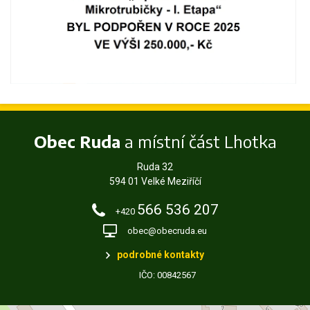
Obec Ruda
a místní část Lhotka
Ruda 32
594 01 Velké Meziříčí
566 536 207
+420
obec@obecruda.eu
podrobné kontakty
IČO: 00842567