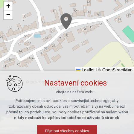
+
−
Leaflet
|
© OpenStreetMap
Nastavení cookies
© 2026 Copyright Obec Ruda a místní část Lhotka
VYTVOŘIL XART.CZ
Vítejte na našem webu!
Potřebujeme nastavit cookies a související technologie, aby
zobrazovaný obsah odpovídal vašim potřebám a vy na webu nalezli
přesně to, co potřebujete. Soubory cookies používané na našem webu
nikdy neslouží ke zjišťování totožnosti uživatelů stránek
.
Přijmout všechny cookies