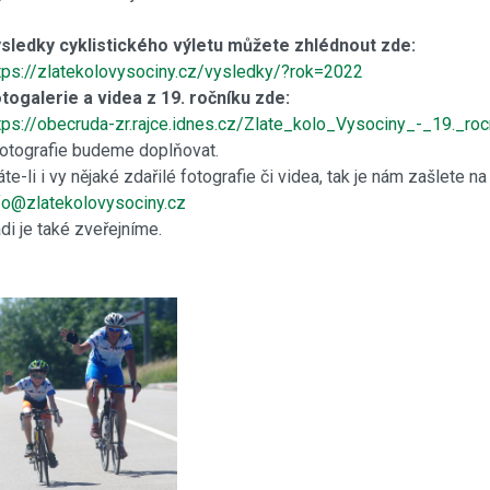
sledky cyklistického výletu můžete zhlédnout zde:
tps://zlatekolovysociny.cz/vysledky/?rok=2022
togalerie a videa z 19. ročníku zde:
tps://obecruda-zr.rajce.idnes.cz/Zlate_kolo_Vysociny_-_19._ro
fotografie budeme doplňovat.
te-li i vy nějaké zdařilé fotografie či videa, tak je nám zašlete n
fo@zlatekolovysociny.cz
di je také zveřejníme.