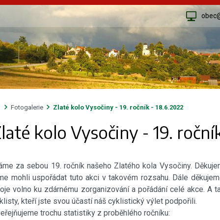
obec
Fotogalerie
Zlaté kolo Vysočiny - 19. ročník - 18.6.2022
laté kolo Vysočiny - 19. roční
me za sebou 19. ročník našeho Zlatého kola Vysočiny. Děkuj
me mohli uspořádat tuto akci v takovém rozsahu. Dále děkujem
oje volno ku zdárnému zorganizování a pořádání celé akce. A 
klisty, kteří jste svou účastí náš cyklistický výlet podpořili.
eřejňujeme trochu statistiky z proběhlého ročníku: