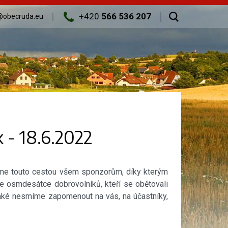
+420
566 536 207
@obecruda.eu
k - 18.6.2022
eme touto cestou všem sponzorům, díky kterým
e osmdesátce dobrovolníků, kteří se obětovali
také nesmíme zapomenout na vás, na účastníky,