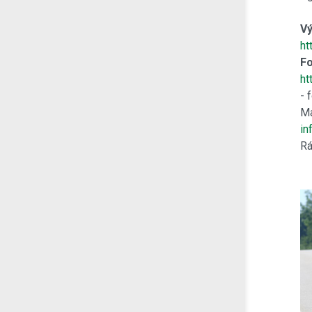
Vý
ht
Fo
ht
- 
Má
in
Rá