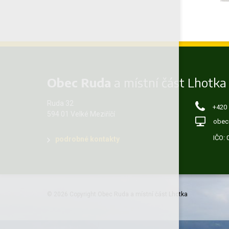
Obec Ruda
a místní část Lhotka
Ruda 32
+420
594 01 Velké Meziříčí
obec
IČO:
podrobné kontakty
© 2026 Copyright Obec Ruda a místní část Lhotka