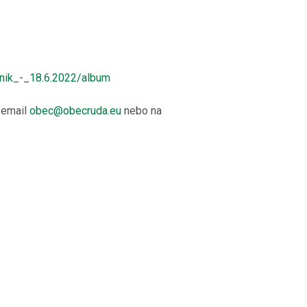
cnik_-_18.6.2022/album
a email
obec@obecruda.eu
nebo na