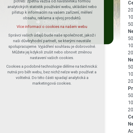
potřeb: zpětná vazba od návštěvníků formou
Ce
analytických statistik používání webu, ukládání nebo
udržení kontextu stránek (session):
20
Užitečné odkazy
přístup k informacím na vašem zařízení, měření
případná přihlášení, volby jazyka, apod.
10
obsahu, reklama a vývoj produktů.
Obecní zpravodaj
Volitelná cookies
50
Více informací o cookies na našem webu
analytická pro anonymizované
Ne
Kontakty
vyhodnocení návštěvnosti
Správci vašich údajů bude naše společnost, jakož i
50
naši důvěryhodní partneři, se kterými neustále
marketingová cookies (Google)
10
spolupracujeme. Vyjádření souhlasu je dobrovolné.
Více informací o cookies na našem webu
20
Můžete jej kdykoli zrušit nebo obnovit změnou
nastavení vašich cookies.
Ne
50
Cookies a podobné technologie dělíme na technická:
Přijmout všechny cookies
nutná pro běh webu, bez nichž nelze web používat a
10
volitelná. Do této části spadají analytická a
20
Odmítnout vše
marketingová cookies.
Pr
50
10
20
Ce
Ne
Ag