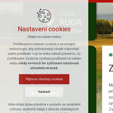
Obec
RUDA
Nastavení cookies
a místní část
LHOTKA
Vítejte na našem webu!
Potřebujeme nastavit cookies a související
technologie, aby zobrazovaný obsah odpovídal
vašim potřebám a vy na webu nalezli přesně to, co
O Obci
potřebujete. Soubory cookies používané na našem
webu
nikdy neslouží ke zjišťování totožnosti
Aktuality
Z
uživatelů stránek
.
Obec
Přijmout všechny cookies
Úřední deska
Má
js
Nastavit
Fotogalerie
sv
Organizace a spolky
cy
Vaše údaje zpracováváme v souladu se zásadami
Technická cookies
Zv
ochrany osobních údajů z důvodu následujících
Firmy v obci
nutná pro provozování webu