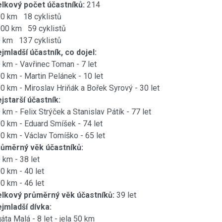
lkový počet účastní
ků:
214
0 km 18 cyklistů
00 km 59 cyklistů
 km 137 cyklistů
jmladší účastník, co dojel:
 km - Vavřinec Toman - 7 let
0 km - Martin Pelánek - 10 let
0 km - Miroslav Hriňák a Bořek Syrový - 30 let
jstarší účastník:
 km - Felix Strýček a Stanislav Pátík - 77 let
0 km - Eduard Smíšek - 74 let
0 km - Václav Tomíško - 65 let
ůměrný věk účastníků:
 km - 38 let
0 km - 40 let
0 km - 46 let
lkový průměrný věk účastníků:
39 let
jmladší dívka:
áta Malá - 8 let - jela 50 km