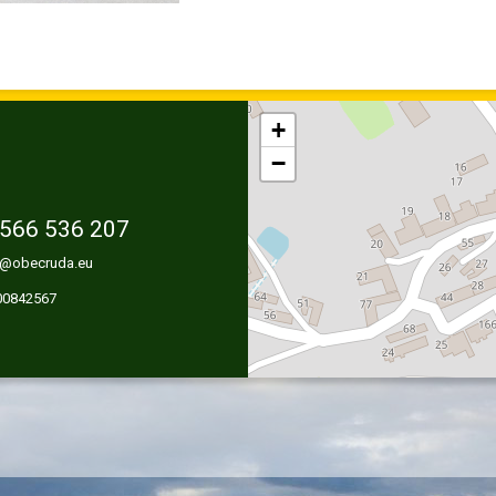
+
−
566 536 207
@obecruda.eu
 00842567