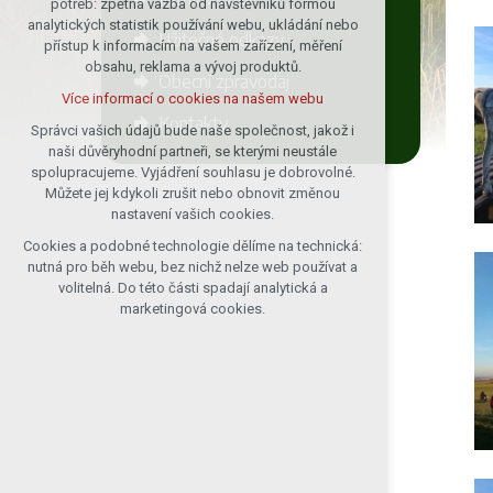
potřeb: zpětná vazba od návštěvníků formou
analytických statistik používání webu, ukládání nebo
udržení kontextu stránek (session):
Užitečné odkazy
přístup k informacím na vašem zařízení, měření
případná přihlášení, volby jazyka, apod.
obsahu, reklama a vývoj produktů.
Obecní zpravodaj
Volitelná cookies
Více informací o cookies na našem webu
analytická pro anonymizované
Kontakty
vyhodnocení návštěvnosti
Správci vašich údajů bude naše společnost, jakož i
naši důvěryhodní partneři, se kterými neustále
marketingová cookies (Google)
spolupracujeme. Vyjádření souhlasu je dobrovolné.
Více informací o cookies na našem webu
Můžete jej kdykoli zrušit nebo obnovit změnou
nastavení vašich cookies.
Cookies a podobné technologie dělíme na technická:
Přijmout všechny cookies
nutná pro běh webu, bez nichž nelze web používat a
volitelná. Do této části spadají analytická a
Odmítnout vše
marketingová cookies.