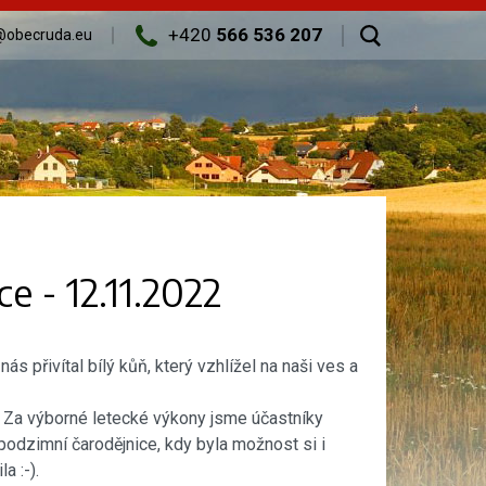
+420
566 536 207
@obecruda.eu
e - 12.11.2022
ás přivítal bílý kůň, který vzhlížel na naši ves a
. Za výborné letecké výkony jsme účastníky
odzimní čarodějnice, kdy byla možnost si i
a :-).