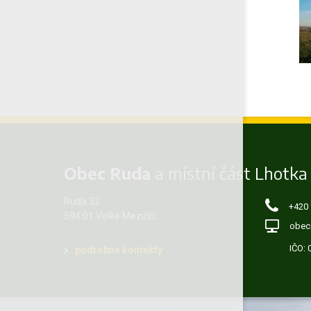
Obec Ruda
a místní část Lhotka
Ruda 32
+420
594 01 Velké Meziříčí
obec
IČO:
podrobné kontakty