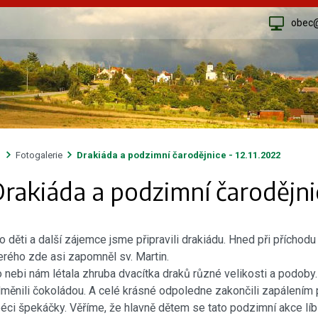
obec
Fotogalerie
Drakiáda a podzimní čarodějnice - 12.11.2022
rakiáda a podzimní čarodějnic
o děti a další zájemce jsme připravili drakiádu. Hned při příchodu n
erého zde asi zapomněl sv. Martin.
 nebi nám létala zhruba dvacítka draků různé velikosti a podoby
měnili čokoládou. A celé krásné odpoledne zakončili zapálením p
éci špekáčky. Věříme, že hlavně dětem se tato podzimní akce líbil