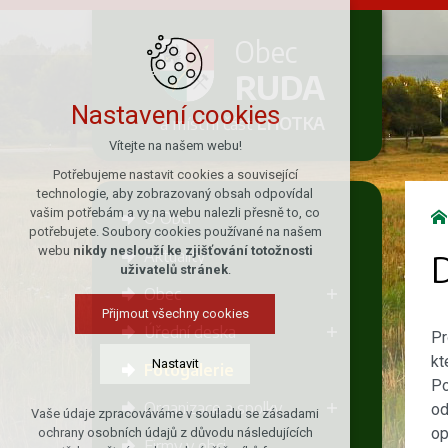
Obec
RUDA
Nastavení cookies
a místní část
LHOTKA
Vítejte na našem webu!
Potřebujeme nastavit cookies a související
technologie, aby zobrazovaný obsah odpovídal
vašim potřebám a vy na webu nalezli přesně to, co
O Obci
potřebujete. Soubory cookies používané na našem
webu
nikdy neslouží ke zjišťování totožnosti
Aktuality
D
uživatelů stránek
.
Obec
Přijmout všechny cookies
Úřední deska
Pr
kt
Nastavit
Fotogalerie
Po
Organizace a spolky
od
Vaše údaje zpracováváme v souladu se zásadami
Technická cookies
op
ochrany osobních údajů z důvodu následujících
Firmy v obci
nutná pro provozování webu