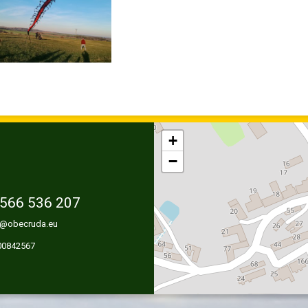
+
−
566 536 207
@obecruda.eu
 00842567