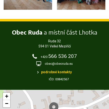
Obec Ruda
a místní část Lhotka
Ruda 32
594 01 Velké Meziříčí
566 536 207
+420
obec@obecruda.eu
podrobné kontakty
IČO: 00842567
+
−