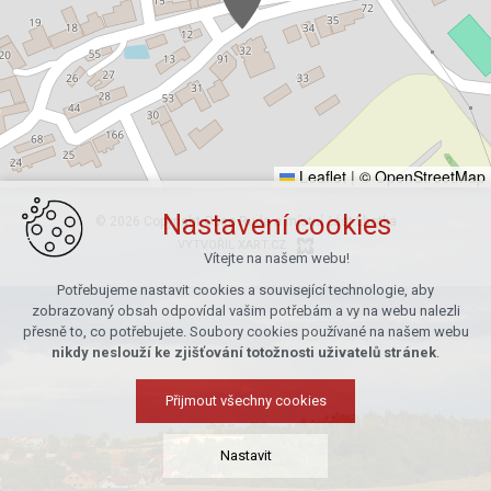
Leaflet
|
© OpenStreetMap
Nastavení cookies
© 2026 Copyright Obec Ruda a místní část Lhotka
VYTVOŘIL XART.CZ
Vítejte na našem webu!
Potřebujeme nastavit cookies a související technologie, aby
zobrazovaný obsah odpovídal vašim potřebám a vy na webu nalezli
přesně to, co potřebujete. Soubory cookies používané na našem webu
nikdy neslouží ke zjišťování totožnosti uživatelů stránek
.
Přijmout všechny cookies
Nastavit