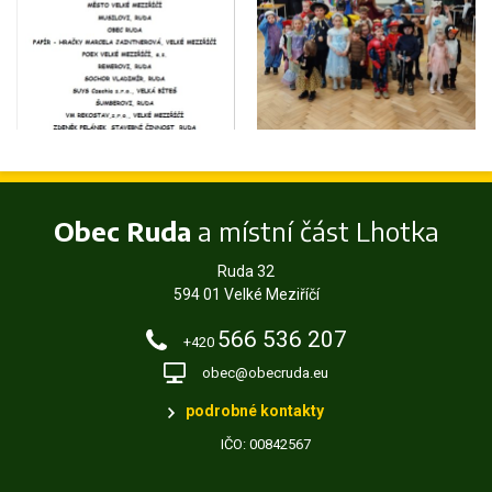
Obec Ruda
a místní část Lhotka
Ruda 32
594 01 Velké Meziříčí
566 536 207
+420
obec@obecruda.eu
podrobné kontakty
IČO: 00842567