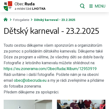
Obec
Ruda
MENU
a místní část
LHOTKA
Fotogalerie
Dětský karneval - 23.2.2025
Dětský karneval - 23.2.2025
Touto cestou děkujeme všem sponzorům a organizátorům
za pomoc s pořádáním dětského karnevalu. Děkujeme také
Dóze za program a věříme, že všechny děti se dobře bavily.
Fotografie z letošního karnevalu můžete shlédnout na:
https://eu.zonerama.com/ObecRuda/Album/12953919
Rádi uvítáme i další fotografie. Pošlete nám je na obecní
email
obec@obecruda.eu
a my je rádi zveřejníme a přidáme
do fotoalba zonerama.
Předem děkujeme za spolupráci.