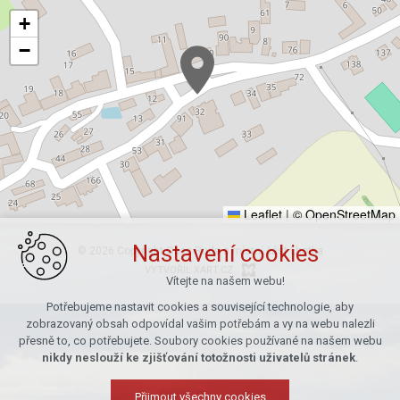
+
−
Leaflet
|
© OpenStreetMap
Nastavení cookies
© 2026 Copyright Obec Ruda a místní část Lhotka
VYTVOŘIL XART.CZ
Vítejte na našem webu!
Potřebujeme nastavit cookies a související technologie, aby
zobrazovaný obsah odpovídal vašim potřebám a vy na webu nalezli
přesně to, co potřebujete. Soubory cookies používané na našem webu
nikdy neslouží ke zjišťování totožnosti uživatelů stránek
.
Přijmout všechny cookies